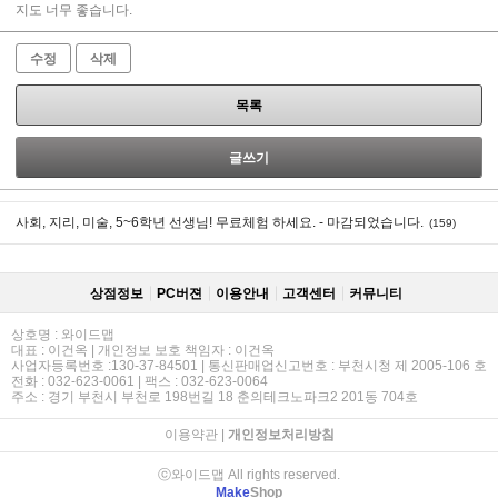
지도 너무 좋습니다.
수정
삭제
목록
글쓰기
사회, 지리, 미술, 5~6학년 선생님! 무료체험 하세요. - 마감되었습니다.
(159)
상점정보
PC버젼
이용안내
고객센터
커뮤니티
상호명 : 와이드맵
대표 : 이건옥 | 개인정보 보호 책임자 : 이건옥
사업자등록번호 :130-37-84501 | 통신판매업신고번호 : 부천시청 제 2005-106 호
전화 : 032-623-0061 | 팩스 : 032-623-0064
주소 : 경기 부천시 부천로 198번길 18 춘의테크노파크2 201동 704호
이용약관
|
개인정보처리방침
ⓒ와이드맵 All rights reserved.
Make
Shop