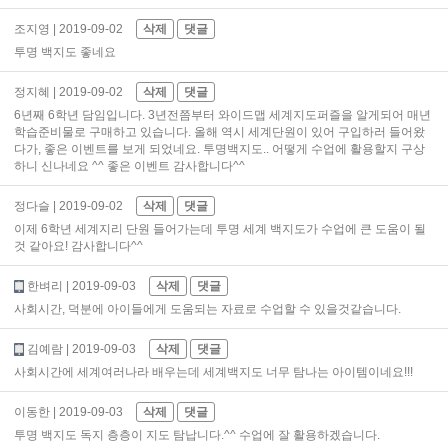
조지영
| 2019-09-02
삭제
댓글
투명 백지도 좋네요
정지혜
| 2019-09-02
삭제
댓글
6년째 6학년 담임입니다. 3년전쯤부터 와이드맵 세계지도퍼즐을 알게되어 매년
학습준비물로 구매하고 있습니다. 올해 역시 세계단원이 있어 구입하러 들어왔
다가, 좋은 이벤트를 보게 되었네요. 투명백지도.. 어떻게 수업에 활용할지 구상
하니 신나네요 ^^ 좋은 이벤트 감사합니다^^
정다슬
| 2019-09-02
삭제
댓글
이제 6학년 세계지리 단원 들어가는데 투명 세계 백지도가 수업에 큰 도움이 될
것 같아요! 감사합니다^^
한벼리
| 2019-09-03
삭제
댓글
사회시간, 덕분에 아이들에게 도움되는 자료로 수업할 수 있을것같습니다.
김예람
| 2019-09-03
삭제
댓글
사회시간에 세계여러나라 배우는데 세계백지도 너무 탐나는 아이템이네요!!!
이동한
| 2019-09-03
삭제
댓글
투명 백지도 독지 층층이 지도 탐납니다.^^ 수업에 잘 활용하겠습니다.