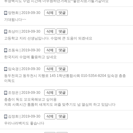
투명백지도 수업 시간에 너무원하던거예요~좋은자료가될거같아요
양현희
| 2019-09-30
삭제
댓글
기대됩니다~~
최상미
| 2019-09-30
삭제
댓글
고등학교 지리 선생님입니다. 수업에 큰 도움이 되겠네요
조동숙
| 2019-09-30
삭제
댓글
한국지리 수업에 활용하고 싶네요
임숙경
| 2019-09-30
삭제
댓글
동두천외고 동두천시 지행로 145 1학년통합사회 010-5354-8204 임숙경 층층
이독도
조정은
| 2019-09-30
삭제
댓글
층층이 독도 꼬오옥해보고 싶어용
저희 사회시간 틈틈히 새계지도 퍼즐 맞추기도 넘 열심히 하고 있답니다
김정희
| 2019-09-30
삭제
댓글
우리나라백지도 좋습니다