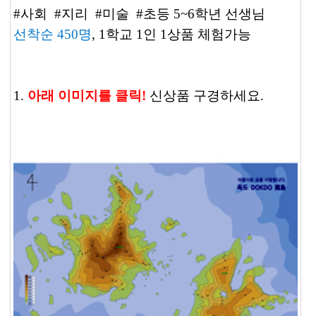
#사회 #지리 #미술 #초등 5~6학년 선생님
선착순 450명
, 1학교 1인 1상품 체험가능
1.
아래 이미지를 클릭!
신상품 구경하세요.