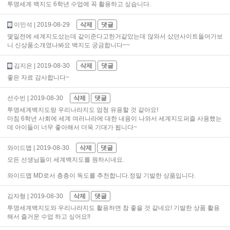
투명세계 백지도 6학년 수업에 꼭 활용하고 싶습니다.
이민석
| 2019-08-29
삭제
댓글
몇일전에 세계지도샀는데 같이준다고한거같았는데 않와서 샀던사이트들어가보
니 신상품소개였나봐요 백지도 궁금합니다~~
김지은
| 2019-08-30
삭제
댓글
좋은 자료 감사합니다~
선수빈
| 2019-08-30
삭제
댓글
투명세계백지도랑 우리나라지도 엄청 유용할 것 같아요!
마침 6학년 사회에 세계 여러나라에 대한 내용이 나와서 세계지도퍼즐 사용했는
데 아이들이 너무 좋아해서 더욱 기대가 됩니다~
와이드맵
| 2019-08-30
삭제
댓글
모든 선생님들이 세계백지도를 원하시네요.
와이드맵 MD로서 층층이 독도를 추천합니다.정말 기발한 상품입니다.
김자형
| 2019-08-30
삭제
댓글
투명세계백지도와 우리나라지도 활용하면 참 좋을 것 같네요! 기발한 상품 활용
해서 즐거운 수업 하고 싶어요!!