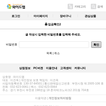
카테고리
검색
로그인
마이페이지
장바구니
관심상품
입금확인2
글 작성시 입력한 비밀번호를 입력해 주세요.
비밀번호
확인
목록
|
취소
상점정보
PC버젼
이용안내
고객센터
커뮤니티
상호명 : 와이드맵
대표 : 이건옥 | 개인정보 보호 책임자 : 이건옥
사업자등록번호 :130-37-84501 | 통신판매업신고번호 : 부천시청 제 2005-106 호
전화 : 032-623-0061 | 팩스 : 032-623-0064
주소 : 경기 부천시 부천로 198번길 18 춘의테크노파크2 201동 704호
이용약관
|
개인정보처리방침