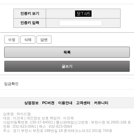
인증키 보기
인증키 입력
수정
삭제
답변
목록
글쓰기
입금확인
상점정보
PC버젼
이용안내
고객센터
커뮤니티
상호명 : 와이드맵
대표 : 이건옥 | 개인정보 보호 책임자 : 이건옥
사업자등록번호 :130-37-84501 | 통신판매업신고번호 : 부천시청 제 2005-106 호
전화 : 032-623-0061 | 팩스 : 032-623-0064
주소 : 경기 부천시 부천로 198번길 18 춘의테크노파크2 201동 704호