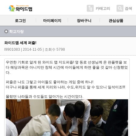
카테고리
검색
로그인
마이페이지
장바구니
관심상품
학교자랑
와이드맵 세계 퍼즐!
l9901083
| 2014-11-05 | 조회수 5798
우연한 기회로 알게 된 와이드 맵 지도퍼즐! 옆 동료 선생님께 온 판플렛을 보
다 해당과목은 아니지만 창체 시간에 아이들에게 하면 좋을 것 같아 신청했었
다.
퍼즐은 나도 그렇고 아이들도 좋아하는 게임 중에 하나!
더구나 퍼즐을 통해 세계 지리와 나라, 수도,위치도 알 수 있으니 일석이조!!!
몰랐던 나라들과 수도들도 알아가는 시간이었다.