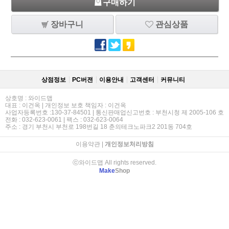
구매하기
장바구니
관심상품
상점정보
PC버젼
이용안내
고객센터
커뮤니티
상호명 : 와이드맵
대표 : 이건옥 | 개인정보 보호 책임자 : 이건옥
사업자등록번호 :130-37-84501 | 통신판매업신고번호 : 부천시청 제 2005-106 호
전화 : 032-623-0061 | 팩스 : 032-623-0064
주소 : 경기 부천시 부천로 198번길 18 춘의테크노파크2 201동 704호
이용약관
|
개인정보처리방침
ⓒ와이드맵 All rights reserved.
Make
Shop