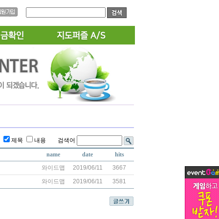
름
제목
내용 검색어
name
date
hits
와이드맵
2019/06/11
3667
와이드맵
2019/06/11
3581