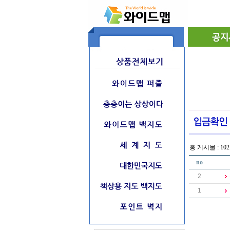
총 게시물 : 102
no
2
1