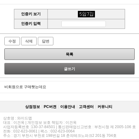
인증키 보기
인증키 입력
수정
삭제
답변
목록
글쓰기
비회원으로 구매햇는데요
상점정보
PC버젼
이용안내
고객센터
커뮤니티
상호명 : 와이드맵
대표 : 이건옥 | 개인정보 보호 책임자 : 이건옥
사업자등록번호 :130-37-84501 | 통신판매업신고번호 : 부천시청 제 2005-106 호
전화 : 032-623-0061 | 팩스 : 032-623-0064
주소 : 경기 부천시 부천로 198번길 18 춘의테크노파크2 201동 704호